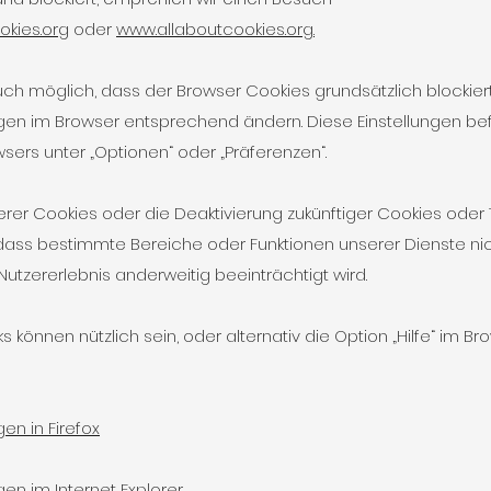
kies.org
oder
www.allaboutcookies.org.
 auch möglich, dass der Browser Cookies grundsätzlich blockie
ngen im Browser entsprechend ändern. Diese Einstellungen be
ers unter „Optionen“ oder „Präferenzen“.
rer Cookies oder die Deaktivierung zukünftiger Cookies oder
 dass bestimmte Bereiche oder Funktionen unserer Dienste ni
utzererlebnis anderweitig beeinträchtigt wird.
s können nützlich sein, oder alternativ die Option „Hilfe“ im Br
en in Firefox
gen im Internet Explorer