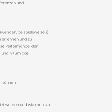
äferenzen und
wenden, beispielsweise: i)
u erkennen und zu
m die Performance, den
n und iv) um das
n können.
etzt wurden und wie man sie