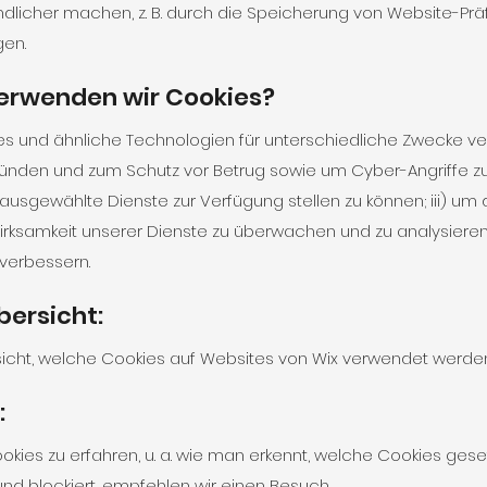
ndlicher machen, z. B. durch die Speicherung von Website-Pr
gen.
erwenden wir Cookies?
s und ähnliche Technologien für unterschiedliche Zwecke ver
ründen und zum Schutz vor Betrug sowie um Cyber-Angriffe z
m ausgewählte Dienste zur Verfügung stellen zu können; iii) u
Wirksamkeit unserer Dienste zu überwachen und zu analysiere
 verbessern.
bersicht:
sicht, welche Cookies auf Websites von Wix verwendet werde
:
kies zu erfahren, u. a. wie man erkennt, welche Cookies ges
 und blockiert, empfehlen wir einen Besuch