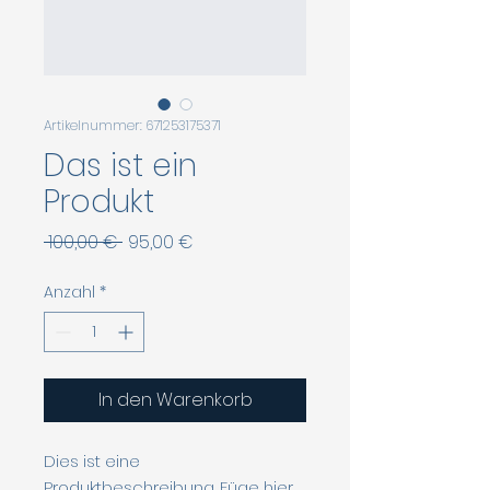
Artikelnummer: 671253175371
Das ist ein
Produkt
Standardpreis
Sale-
 100,00 € 
95,00 €
Preis
Anzahl
*
In den Warenkorb
Dies ist eine 
Produktbeschreibung. Füge hier 